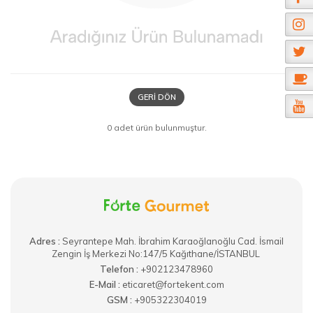
GERI DÖN
0 adet ürün bulunmuştur.
Adres :
​Seyrantepe Mah. İbrahim Karaoğlanoğlu Cad. İsmail
Zengin İş Merkezi No:147/5 Kağıthane/İSTANBUL
Telefon :
+902123478960
E-Mail :
eticaret@fortekent.com
GSM :
+905322304019