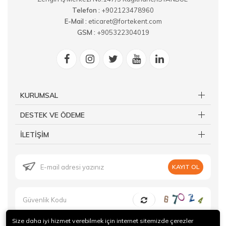
Telefon :
+902123478960
E-Mail :
eticaret@fortekent.com
GSM :
+905322304019
KURUMSAL
DESTEK VE ÖDEME
İLETİŞİM
KAYIT OL
Size daha iyi hizmet verebilmek için internet sitemizde çerezler