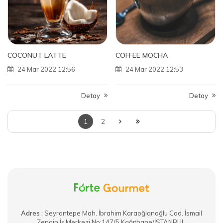
COCONUT LATTE
COFFEE MOCHA
24 Mar 2022 12:56
24 Mar 2022 12:53
Detay
Detay
1
2
Adres :
​Seyrantepe Mah. İbrahim Karaoğlanoğlu Cad. İsmail
Zengin İş Merkezi No:147/5 Kağıthane/İSTANBUL