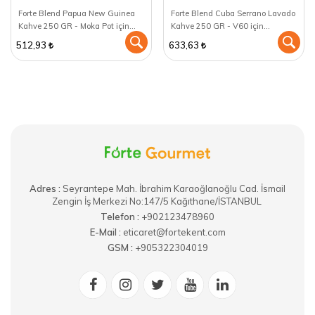
Forte Blend Papua New Guinea
Forte Blend Cuba Serrano Lavado
Kahve 250 GR - Moka Pot için
Kahve 250 GR - V60 için
öğütülmüş
öğütülmüş
512,93
633,63
Adres :
​Seyrantepe Mah. İbrahim Karaoğlanoğlu Cad. İsmail
Zengin İş Merkezi No:147/5 Kağıthane/İSTANBUL
Telefon :
+902123478960
E-Mail :
eticaret@fortekent.com
GSM :
+905322304019