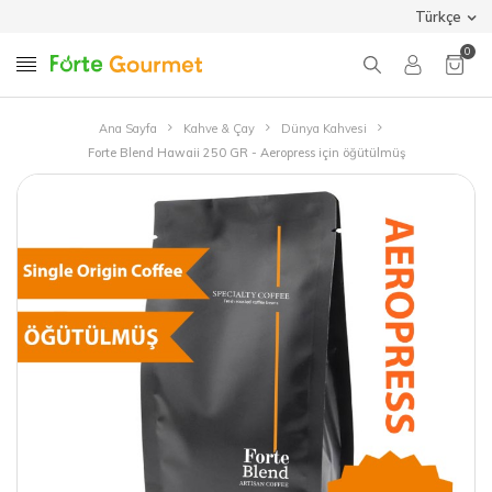
Türkçe
0
Ana Sayfa
Kahve & Çay
Dünya Kahvesi
Forte Blend Hawaii 250 GR - Aeropress için öğütülmüş