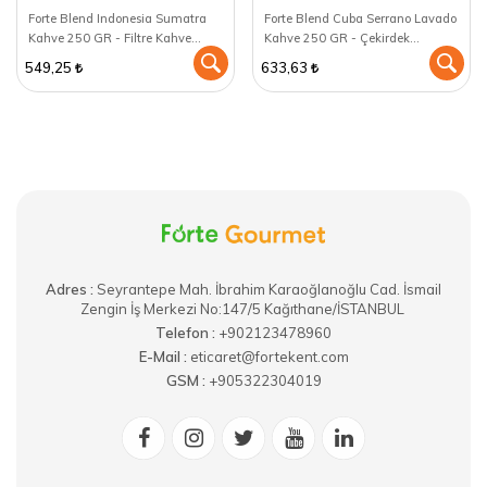
Forte Blend Indonesia Sumatra
Forte Blend Cuba Serrano Lavado
Kahve 250 GR - Filtre Kahve
Kahve 250 GR - Çekirdek
Makinası için öğütülmüş
(Öğütülmemiş)
549,25
633,63
Adres :
​Seyrantepe Mah. İbrahim Karaoğlanoğlu Cad. İsmail
Zengin İş Merkezi No:147/5 Kağıthane/İSTANBUL
Telefon :
+902123478960
E-Mail :
eticaret@fortekent.com
GSM :
+905322304019