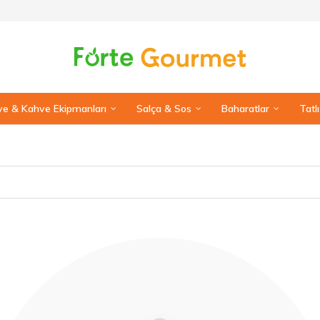
e & Kahve Ekipmanları
Salça & Sos
Baharatlar
Tatl