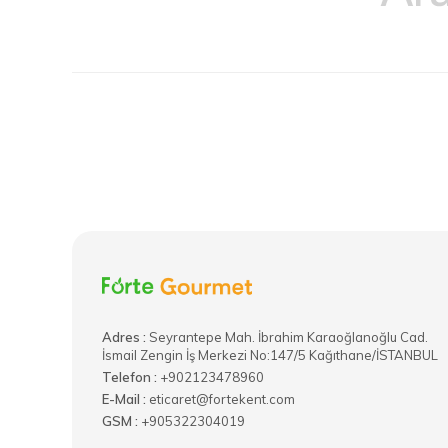
Adres :
​Seyrantepe Mah. İbrahim Karaoğlanoğlu Cad.
İsmail Zengin İş Merkezi No:147/5 Kağıthane/İSTANBUL
Telefon :
+902123478960
E-Mail :
eticaret@fortekent.com
GSM :
+905322304019