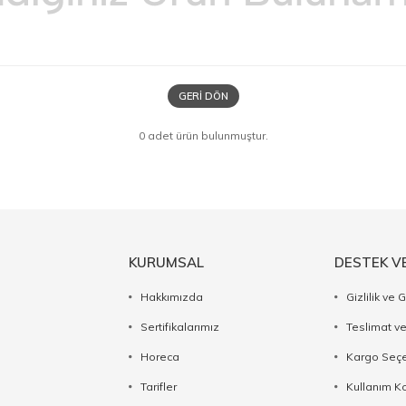
GERI DÖN
0 adet ürün bulunmuştur.
KURUMSAL
DESTEK V
Hakkımızda
Gizlilik ve 
Sertifikalarımız
Teslimat ve
Horeca
Kargo Seçe
Tarifler
Kullanım Ko