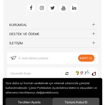
KURUMSAL
DESTEK VE ÖDEME
İLETİŞİM
KAYIT OL
Size daha iyi hizmet verebilmek için internet sitemizde çerezler
kullanılmaktadır. Çerez Politikaları Aydınlatma Metni’ni okuyabilir ve
dilerseniz tercihlerinizi değiştirebilirsiniz.
© 2019 Forte Gurme Tüm hakları saklıdır.
Tercihleri Ayarla
Tümünü Kabul Et