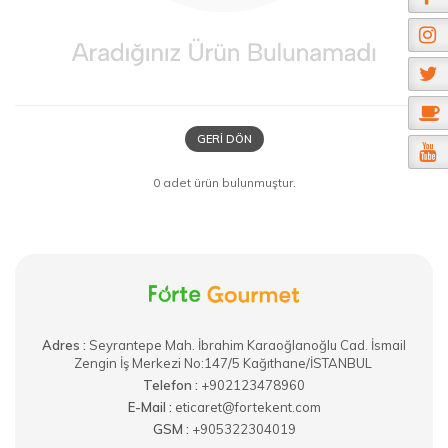
GERI DÖN
0 adet ürün bulunmuştur.
Adres :
​Seyrantepe Mah. İbrahim Karaoğlanoğlu Cad. İsmail
Zengin İş Merkezi No:147/5 Kağıthane/İSTANBUL
Telefon :
+902123478960
E-Mail :
eticaret@fortekent.com
GSM :
+905322304019