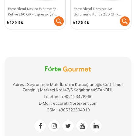
Forte Blend Mexico Exprime Ep
Forte Blend Dominic AA
Kahve 250 GR - Espresso için
Baramana Kahve 250 GR -
öğütülmüş
Espresso için öğütülmüş
512,93
512,93
Adres :
​Seyrantepe Mah. İbrahim Karaoğlanoğlu Cad. İsmail
Zengin İş Merkezi No:147/5 Kağıthane/İSTANBUL
Telefon :
+902123478960
E-Mail :
eticaret@fortekent.com
GSM :
+905322304019