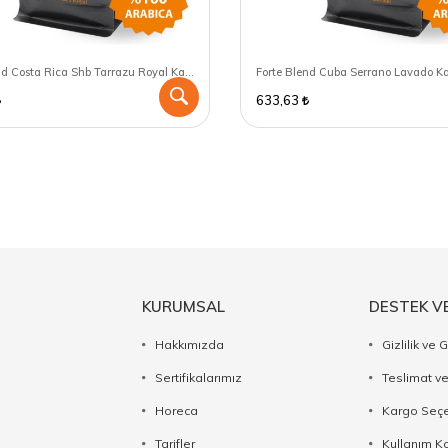
Forte Blend Costa Rica Shb Tarrazu Royal Kahve 250 GR - Espresso için öğütülmüş
633,63
KURUMSAL
DESTEK V
Hakkımızda
Gizlilik ve 
Sertifikalarımız
Teslimat ve
Horeca
Kargo Seçe
Tarifler
Kullanım Ko