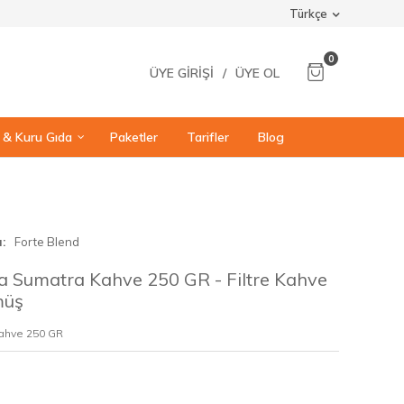
Türkçe
0
ÜYE GIRIŞI
/
ÜYE OL
ı & Kuru Gıda
Paketler
Tarifler
Blog
a
Forte Blend
a Sumatra Kahve 250 GR - Filtre Kahve
müş
Kahve 250 GR