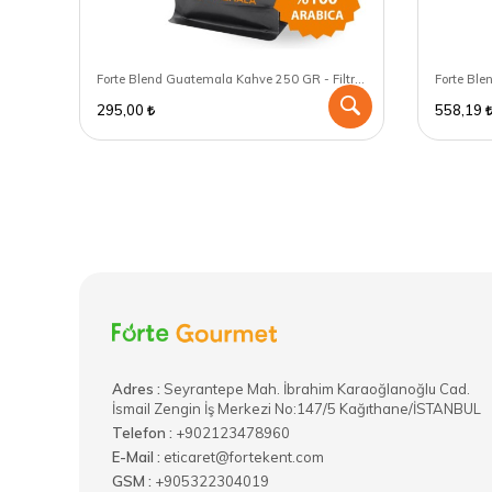
Forte Blend Indonesia Java Kahve 250 GR - Chemex için öğütülmüş
Forte Blend Guatemala Kahve 250 GR - Filtre Kahve Makinası için öğütülmüş
295,00
558,19
Adres :
​Seyrantepe Mah. İbrahim Karaoğlanoğlu Cad.
İsmail Zengin İş Merkezi No:147/5 Kağıthane/İSTANBUL
Telefon :
+902123478960
E-Mail :
eticaret@fortekent.com
GSM :
+905322304019