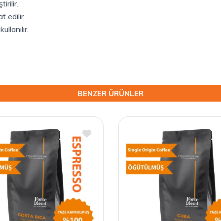
rilir.
 edilir.
llanılır.
BENZER ÜRÜNLER