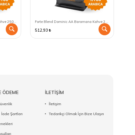
Forte Blend Cuba Serrano Lavado Kahve 250 GR - V60 için öğütülmüş
Forte Blend Dominic AA Baramana Kahve 250 GR - Çekirdek (Öğütülmemiş)
512,93
558
E ÖDEME
İLETİŞİM
Güvenlik
İletişim
 İade Şartları
Tedarikçi Olmak İçin Bize Ulaşın
nekleri
şulları