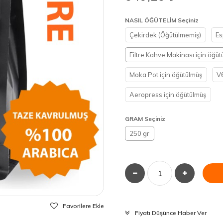
NASIL ÖĞÜTELİM Seçiniz
Çekirdek (Öğütülmemiş)
Es
Filtre Kahve Makinası için öğüt
Moka Pot için öğütülmüş
V6
Aeropress için öğütülmüş
GRAM Seçiniz
250 gr
Favorilere Ekle
Fiyatı Düşünce Haber Ver