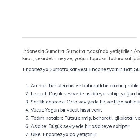
Indonesia Sumatra, Sumatra Adası’nda yetiştirilen Ara
kiraz, çekirdekli meyve, yoğun topraksı tatlara sahiptir
Endonezya Sumatra kahvesi, Endonezya'nın Batı Sumatr
1. Aroma: Tütsülenmiş ve baharatlı bir aroma profiline
2. Lezzet: Düşük seviyede asiditeye sahip, yoğun bir v
3. Sertlik derecesi: Orta seviyede bir sertliğe sahiptir
4. Vücut: Yoğun bir vücut hissi verir.
5. Tadım notaları: Tütsülenmiş, baharatlı, çikolatalı v
6. Asidite: Düşük seviyede bir asiditeye sahiptir.
7. Ülke: Endonezya'da yetiştirilir.