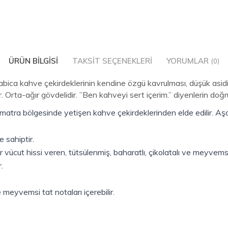
ÜRÜN BILGISI
TAKSIT SEÇENEKLERI
YORUMLAR
(0)
bica kahve çekirdeklerinin kendine özgü kavrulması, düşük asidit
. Orta-ağır gövdelidir. ”Ben kahveyi sert içerim.” diyenlerin doğru
a bölgesinde yetişen kahve çekirdeklerinden elde edilir. Aşağı
 sahiptir.
ücut hissi veren, tütsülenmiş, baharatlı, çikolatalı ve meyvemsi t
.
e meyvemsi tat notaları içerebilir.