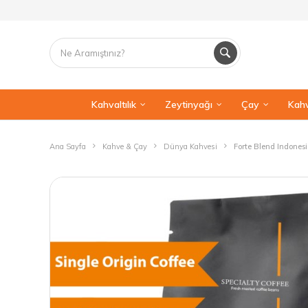
Kahvaltılık
Zeytinyağı
Çay
Kahv
Ana Sayfa
Kahve & Çay
Dünya Kahvesi
Forte Blend Indones