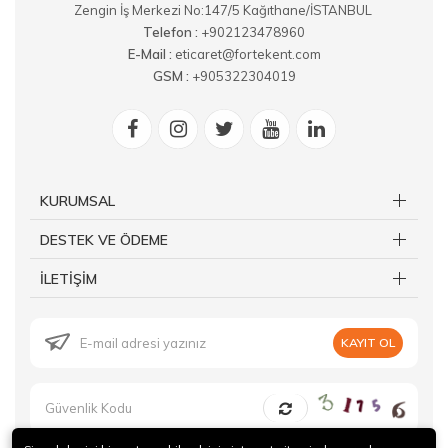
Zengin İş Merkezi No:147/5 Kağıthane/İSTANBUL
Telefon :
+902123478960
E-Mail :
eticaret@fortekent.com
GSM :
+905322304019
KURUMSAL
DESTEK VE ÖDEME
İLETİŞİM
KAYIT OL