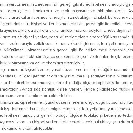
inin yürütülmesi, hizmetlerimizin gereği gibi ifa edilebilmesi amacıyla ger
ine, tedarikçilere, bankalara ve mali müşavirimize aktarılmaktadır. Ay
delil olarak kullanılabilmesi amacıyla hizmet aldığımız hukuk bürosuna ve a
erilerimize ait kişisel veriler, hizmetlerimizin gereği gibi ifa edilebilme
ki uyuşmazlıklarda delil olarak kullanılabilmesi amacıyla hizmet aldığımız 
ımıza ait kişisel veriler, yasal düzenlemelerin öngördüğü kapsamda, faa
 verilmesi amacıyla yetkili kamu kurum ve kuruluşlarına; iş faaliyetlerinin y
 ve yürütülmesi, hizmetlerimizin gereği gibi ifa edilebilmesi amacıyla g
nkalara aktarılmaktadır. Ayrıca söz konusu kişisel veriler, ileride çıkabile
 hukuk bürosuna ve adli makamlara aktarılabilir.
ışanımıza ait kişisel veriler, yasal düzenlemenin öngördüğü kapsamda, faa
i verilmesi, hukuk işlerinin takibi ve yürütülmesi iş faaliyetlerinin yürüt
gibi ifa edilebilmesi amacıyla gerekli olduğu ölçüde topluluk şirketlerine,
lmaktadır. Ayrıca söz konusu kişisel veriler, ileride çıkabilecek hukuki 
bürosuna ve adli makamlara aktarılabilir.
ilimize ait kişisel veriler, yasal düzenlemelerin öngördüğü kapsamda, faal
ili kişi, kurum ve kuruluşlara bilgi verilmesi, iş faaliyetlerinin yürütülmes
edilebilmesi amacıyla gerekli olduğu ölçüde topluluk şirketlerine, teda
Ayrıca söz konusu kişisel veriler, ileride çıkabilecek hukuki uyuşmazlıklar
 makamlara aktarılabilecektir.