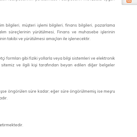
şim bilgileri, müşteri işlemi bilgileri, finans bilgileri, pazarlama
ın alım süreçlerinin yürütülmesi, Finans ve muhasebe işlerinin
nin takibi ve yürütülmesi amaçları ile işlenecektir.
çi formları gibi fiziki yollarla veya bilgi sistemleri ve elektronik
 sitemiz ve ilgili kişi tarafından beyan edilen diğer belgeler
rülmüşse öngörülen süre kadar; eğer süre öngörülmemiş ise meşru
adır.
etirmektedir.