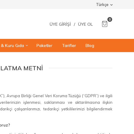
Türkçe
0
ÜYE GIRIŞI
/
ÜYE OL
ı & Kuru Gıda
Paketler
Tarifler
Blog
INLATMA METNI
”), Avrupa Birliği Genel Veri Koruma Tüzüğü (“GDPR”) ve ilgili
ilerinizin işlenmesi, saklanması ve aktarılmasına ilişkin
edarikçi çalışanlarımızı, tedarikçi yetkililerimizi bilgilendirmek
yoruz?