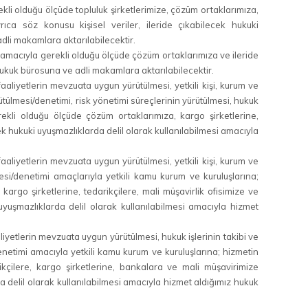
ekli olduğu ölçüde topluluk şirketlerimize, çözüm ortaklarımıza,
rıca söz konusu kişisel veriler, ileride çıkabilecek hukuki
dli makamlara aktarılabilecektir.
si amacıyla gerekli olduğu ölçüde çözüm ortaklarımıza ve ileride
hukuk bürosuna ve adli makamlara aktarılabilecektir.
liyetlerin mevzuata uygun yürütülmesi, yetkili kişi, kurum ve
ürütülmesi/denetimi, risk yönetimi süreçlerinin yürütülmesi, hukuk
erekli olduğu ölçüde çözüm ortaklarımıza, kargo şirketlerine,
cek hukuki uyuşmazlıklarda delil olarak kullanılabilmesi amacıyla
liyetlerin mevzuata uygun yürütülmesi, yetkili kişi, kurum ve
ülmesi/denetimi amaçlarıyla yetkili kamu kurum ve kuruluşlarına;
 kargo şirketlerine, tedarikçilere, mali müşavirlik ofisimize ve
uyuşmazlıklarda delil olarak kullanılabilmesi amacıyla hizmet
iyetlerin mevzuata uygun yürütülmesi, hukuk işlerinin takibi ve
i/denetimi amacıyla yetkili kamu kurum ve kuruluşlarına; hizmetin
rikçilere, kargo şirketlerine, bankalara ve mali müşavirimize
da delil olarak kullanılabilmesi amacıyla hizmet aldığımız hukuk