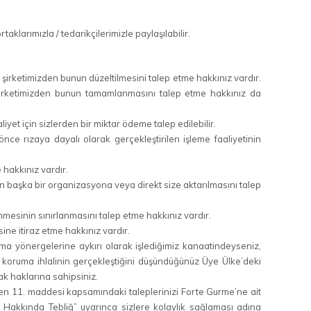
klarımızla / tedarikçilerimizle paylaşılabilir.
 şirketimizden bunun düzeltilmesini talep etme hakkınız vardır.
şirketimizden bunun tamamlanmasını talep etme hakkınız da
liyet için sizlerden bir miktar ödeme talep edilebilir.
nce rızaya dayalı olarak gerçekleştirilen işleme faaliyetinin
e hakkınız vardır.
izin başka bir organizasyona veya direkt size aktarılmasını talep
lenmesinin sınırlanmasını talep etme hakkınız vardır.
sine itiraz etme hakkınız vardır.
oruma yönergelerine aykırı olarak işlediğimiz kanaatindeyseniz,
i koruma ihlalinin gerçekleştiğini düşündüğünüz Üye Ülke’deki
mak haklarına sahipsiniz.
nleyen 11. maddesi kapsamındaki taleplerinizi Forte Gurme’ne ait
 Hakkında Tebliğ” uyarınca sizlere kolaylık sağlaması adına