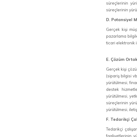
süreçlerinin yür
süreçlerinin yürüt
D. Potansiyel M
Gerçek kişi müşte
pazarlama bilgil
ticari elektronik
E. Çözüm Ortak
Gerçek kişi çözüm 
(sipariş bilgisi v
yürütülmesi, fina
destek hizmetle
yürütülmesi, yetk
süreçlerinin yür
yürütülmesi, ileti
F. Tedarikçi Ça
Tedarikçi çalışan
faaliyetlerinin 