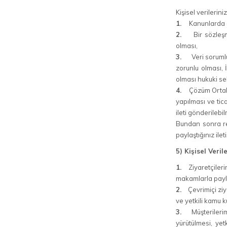
Kişisel verileri
1.
Kanunlarda a
2.
Bir sözleşmeni
olması,
3.
Veri sorumlusu
zorunlu olması, 
olması hukuki se
4.
Çözüm Ortaklar
yapılması ve tic
ileti gönderilebi
Bundan sonra rek
paylaştığınız ilet
5) Kişisel Veri
1.
Ziyaretçilerimi
makamlarla payla
2.
Çevrimiçi ziyar
ve yetkili kamu k
3.
Müşterilerimiz
yürütülmesi, yet