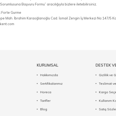
Sorumlusuna Başvuru Formu” aracılığıyla bizlere iletebilirsiniz.
:
Forte Gurme
epe Mah. İbrahim Karaoğlanoğlu Cad. İsmail Zengin İş Merkezi No:147/5
kent.com
KURUMSAL
DESTEK V
Hakkımızda
Gizlilik ve 
Sertifikalarımız
Teslimat ve
Horeca
Kargo Seçe
Tarifler
Kullanım Ko
Blog
Satış Sözl