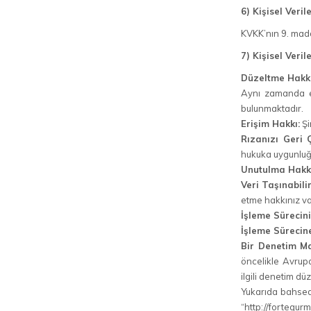
6) Kişisel Veri
KVKK’nın 9. madde
7) Kişisel Veril
Düzeltme Hakkı
Aynı zamanda ek
bulunmaktadır.
Erişim Hakkı:
Şi
Rızanızı Geri 
hukuka uygunluğu
Unutulma Hakkı
Veri Taşınabilir
etme hakkınız va
İşleme Sürecini
İşleme Sürecine
Bir Denetim M
öncelikle Avrupa
ilgili denetim dü
Yukarıda bahsedil
“http://fortegu