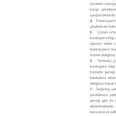
yönetimi süreçler
kargo şirketler
uyuşmazlıklarda 
4.
Potansiyel müşt
çıkabilecek huku
5.
Çözüm ortaklar
kuruluşlara bilgi
işlerinin takibi
tedarikçilere, ba
hizmet aldığımız
6.
Tedarikçi çal
kuruluşlara bilg
hizmetin gereği 
bankalara aktarı
aldığımız hukuk 
7.
Tedarikçi yetk
yürütülmesi, yetk
gereği gibi ifa 
aktarılmaktadır. 
bürosuna ve adli