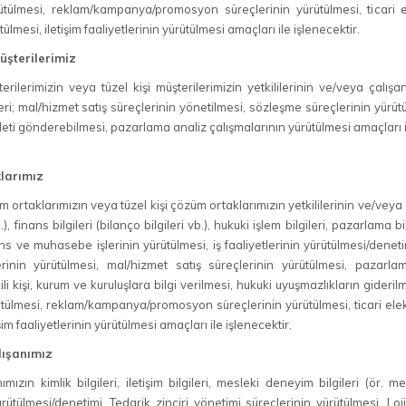
ütülmesi, reklam/kampanya/promosyon süreçlerinin yürütülmesi, ticari el
ülmesi, iletişim faaliyetlerinin yürütülmesi amaçları ile işlenecektir.
üşterilerimiz
rilerimizin veya tüzel kişi müşterilerimizin yetkililerinin ve/veya çalışanları
eri; mal/hizmet satış süreçlerinin yönetilmesi, sözleşme süreçlerinin yür
 ileti gönderebilmesi, pazarlama analiz çalışmalarının yürütülmesi amaçları i
larımız
ortaklarımızın veya tüzel kişi çözüm ortaklarımızın yetkililerinin ve/veya çalışa
b.), finans bilgileri (bilanço bilgileri vb.), hukuki işlem bilgileri, pazarlama 
ns ve muhasebe işlerinin yürütülmesi, iş faaliyetlerinin yürütülmesi/denetim
rinin yürütülmesi, mal/hizmet satış süreçlerinin yürütülmesi, pazarla
ili kişi, kurum ve kuruluşlara bilgi verilmesi, hukuki uyuşmazlıkların gideri
ütülmesi, reklam/kampanya/promosyon süreçlerinin yürütülmesi, ticari elekt
şim faaliyetlerinin yürütülmesi amaçları ile işlenecektir.
lışanımız
ımızın kimlik bilgileri, iletişim bilgileri, mesleki deneyim bilgileri (ör. mes
yürütülmesi/denetimi, Tedarik zinciri yönetimi süreçlerinin yürütülmesi, Lo