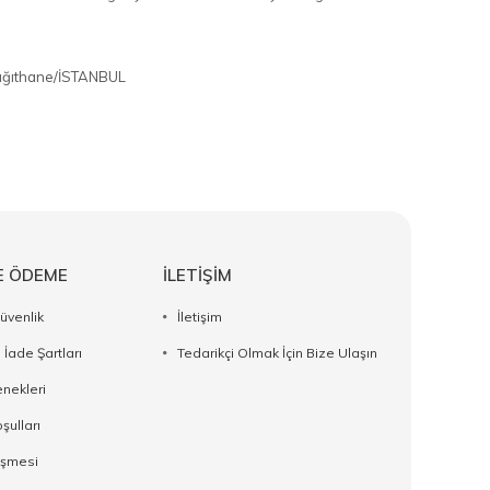
 Kağıthane/İSTANBUL
E ÖDEME
İLETİŞİM
Güvenlik
İletişim
 İade Şartları
Tedarikçi Olmak İçin Bize Ulaşın
nekleri
şulları
eşmesi