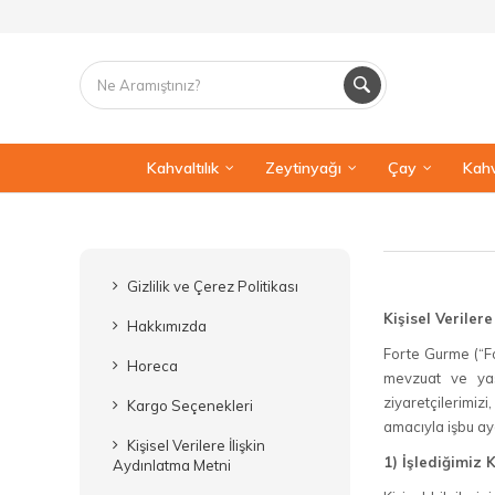
Kahvaltılık
Zeytinyağı
Çay
Kahv
Gizlilik ve Çerez Politikası
Kişisel Veriler
Hakkımızda
Forte Gurme (“Fo
Horeca
mevzuat ve yasa
ziyaretçilerimizi
Kargo Seçenekleri
amacıyla işbu ay
Kişisel Verilere İlişkin
1) İşlediğimiz 
Aydınlatma Metni