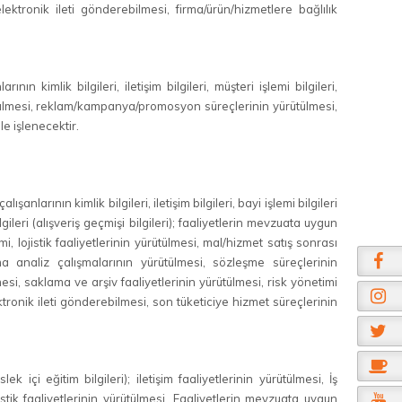
ektronik ileti gönderebilmesi, firma/ürün/hizmetlere bağlılık
nın kimlik bilgileri, iletişim bilgileri, müşteri işlemi bilgileri,
ütülmesi, reklam/kampanya/promosyon süreçlerinin yürütülmesi,
le işlenecektir.
nlarının kimlik bilgileri, iletişim bilgileri, bayi işlemi bilgileri
bilgileri (alışveriş geçmişi bilgileri); faaliyetlerin mevzuata uygun
i, lojistik faaliyetlerinin yürütülmesi, mal/hizmet satış sonrası
ma analiz çalışmalarının yürütülmesi, sözleşme süreçlerinin
lmesi, saklama ve arşiv faaliyetlerinin yürütülmesi, risk yönetimi
ronik ileti gönderebilmesi, son tüketiciye hizmet süreçlerinin
lek içi eğitim bilgileri); iletişim faaliyetlerinin yürütülmesi, İş
jistik faaliyetlerinin yürütülmesi, Faaliyetlerin mevzuata uygun