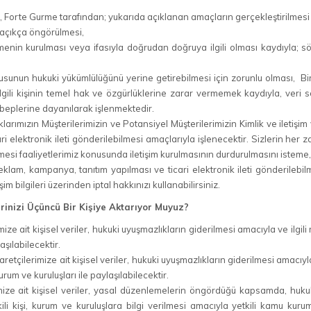
niz, Forte Gurme tarafından; yukarıda açıklanan amaçların gerçekleştirilmes
çıkça öngörülmesi,
n kurulması veya ifasıyla doğrudan doğruya ilgili olması kaydıyla; sözle
nun hukuki yükümlülüğünü yerine getirebilmesi için zorunlu olması, Bir h
İlgili kişinin temel hak ve özgürlüklerine zarar vermemek kaydıyla, veri 
beplerine dayanılarak işlenmektedir.
ımızın Müşterilerimizin ve Potansiyel Müşterilerimizin Kimlik ve iletişim 
ari elektronik ileti gönderilebilmesi amaçlarıyla işlenecektir. Sizlerin he
lmesi faaliyetlerimiz konusunda iletişim kurulmasının durdurulmasını isteme
lam, kampanya, tanıtım yapılması ve ticari elektronik ileti gönderilebilmes
işim bilgileri üzerinden iptal hakkınızı kullanabilirsiniz.
lerinizi Üçüncü Bir Kişiye Aktarıyor Muyuz?
ze ait kişisel veriler, hukuki uyuşmazlıkların giderilmesi amacıyla ve ilgil
şılabilecektir.
etçilerimize ait kişisel veriler, hukuki uyuşmazlıkların giderilmesi amacıy
urum ve kuruluşları ile paylaşılabilecektir.
e ait kişisel veriler, yasal düzenlemelerin öngördüğü kapsamda, hukuk i
kili kişi, kurum ve kuruluşlara bilgi verilmesi amacıyla yetkili kamu kurum