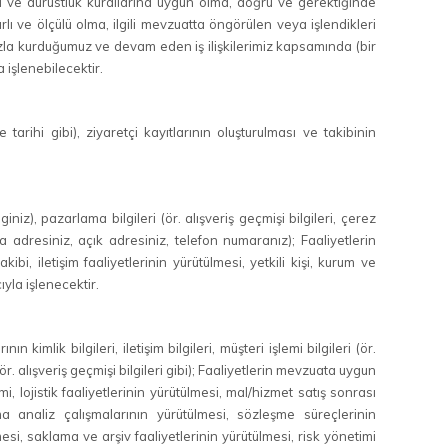
 ve dürüstlük kurallarına uygun olma, doğru ve gerektiğinde
ırlı ve ölçülü olma, ilgili mevzuatta öngörülen veya işlendikleri
ızla kurduğumuz ve devam eden iş ilişkilerimiz kapsamında (bir
işlenebilecektir.
tarihi gibi), ziyaretçi kayıtlarının oluşturulması ve takibinin
iniz), pazarlama bilgileri (ör. alışveriş geçmişi bilgileri, çerez
posta adresiniz, açık adresiniz, telefon numaranız); Faaliyetlerin
ibi, iletişim faaliyetlerinin yürütülmesi, yetkili kişi, kurum ve
ıyla işlenecektir.
 kimlik bilgileri, iletişim bilgileri, müşteri işlemi bilgileri (ör.
i (ör. alışveriş geçmişi bilgileri gibi); Faaliyetlerin mevzuata uygun
i, lojistik faaliyetlerinin yürütülmesi, mal/hizmet satış sonrası
ma analiz çalışmalarının yürütülmesi, sözleşme süreçlerinin
lmesi, saklama ve arşiv faaliyetlerinin yürütülmesi, risk yönetimi