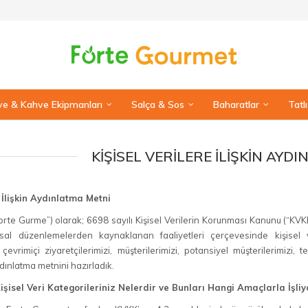
e & Kahve Ekipmanları
Salça & Sos
Baharatlar
Tatl
KIŞISEL VERILERE İLIŞKIN AYD
e İlişkin Aydınlatma Metni
rte Gurme”) olarak; 6698 sayılı Kişisel Verilerin Korunması Kanunu (“KVKK
l düzenlemelerden kaynaklanan faaliyetleri çerçevesinde kişisel ver
, çevrimiçi ziyaretçilerimizi, müşterilerimizi, potansiyel müşterilerimizi, t
dınlatma metnini hazırladık.
Kişisel Veri Kategorileriniz Nelerdir ve Bunları Hangi Amaçlarla İşli