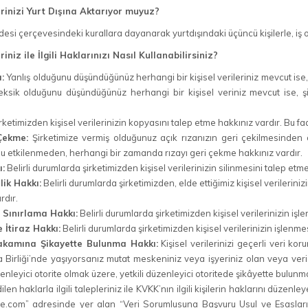
lerinizi Yurt Dışına Aktarıyor muyuz?
si çerçevesindeki kurallara dayanarak yurtdışındaki üçüncü kişilerle, iş orta
eriniz ile İlgili Haklarınızı Nasıl Kullanabilirsiniz?
:
Yanlış olduğunu düşündüğünüz herhangi bir kişisel verileriniz mevcut ise,
sik olduğunu düşündüğünüz herhangi bir kişisel veriniz mevcut ise, 
rketimizden kişisel verilerinizin kopyasını talep etme hakkınız vardır. Bu faa
Çekme:
Şirketimize vermiş olduğunuz açık rızanızın geri çekilmesinden ö
 etkilenmeden, herhangi bir zamanda rızayı geri çekme hakkınız vardır.
:
Belirli durumlarda şirketimizden kişisel verilerinizin silinmesini talep etm
lik Hakkı:
Belirli durumlarda şirketimizden, elde ettiğimiz kişisel verilerin
rdır.
 Sınırlama Hakkı:
Belirli durumlarda şirketimizden kişisel verilerinizin iş
 İtiraz Hakkı:
Belirli durumlarda şirketimizden kişisel verilerinizin işlenme
akamına Şikayette Bulunma Hakkı:
Kişisel verilerinizi geçerli veri k
 Birliği’nde yaşıyorsanız mutat meskeniniz veya işyeriniz olan veya ver
zenleyici otorite olmak üzere, yetkili düzenleyici otoritede şikâyette bulun
en haklarla ilgili talepleriniz ile KVKK’nın ilgili kişilerin haklarını düze
rme.com” adresinde yer alan “Veri Sorumlusuna Başvuru Usul ve Esasları