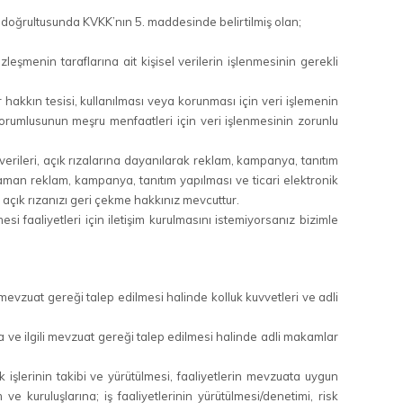
i doğrultusunda KVKK’nın 5. maddesinde belirtilmiş olan;
şmenin taraflarına ait kişisel verilerin işlenmesinin gerekli
akkın tesisi, kullanılması veya korunması için veri işlemenin
sorumlusunun meşru menfaatleri için veri işlenmesinin zorunlu
verileri, açık rızalarına dayanılarak reklam, kampanya, tanıtım
r zaman reklam, kampanya, tanıtım yapılması ve ticari elektronik
, açık rızanızı geri çekme hakkınız mevcuttur.
i faaliyetleri için iletişim kurulmasını istemiyorsanız bizimle
i mevzuat gereği talep edilmesi halinde kolluk kuvvetleri ve adli
la ve ilgili mevzuat gereği talep edilmesi halinde adli makamlar
şlerinin takibi ve yürütülmesi, faaliyetlerin mevzuata uygun
 ve kuruluşlarına; iş faaliyetlerinin yürütülmesi/denetimi, risk