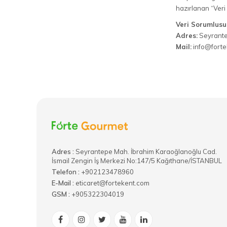
hazırlanan “Veri 
Veri Sorumlusu
Adres:
​Seyrant
Mail:
info@forte
Adres :
​Seyrantepe Mah. İbrahim Karaoğlanoğlu Cad.
İsmail Zengin İş Merkezi No:147/5 Kağıthane/İSTANBUL
Telefon :
+902123478960
E-Mail :
eticaret@fortekent.com
GSM :
+905322304019