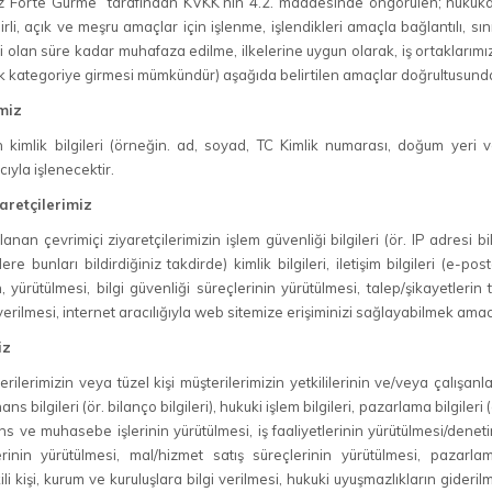
riniz Forte Gurme tarafından KVKK’nın 4.2. maddesinde öngörülen; hukuka
rli, açık ve meşru amaçlar için işlenme, işlendikleri amaçla bağlantılı, sın
i olan süre kadar muhafaza edilme, ilkelerine uygun olarak, iş ortaklarım
ok kategoriye girmesi mümkündür) aşağıda belirtilen amaçlar doğrultusunda 
imiz
in kimlik bilgileri (örneğin. ad, soyad, TC Kimlik numarası, doğum yeri ve 
yla işlenecektir.
yaretçilerimiz
anan çevrimiçi ziyaretçilerimizin işlem güvenliği bilgileri (ör. IP adresi bilg
zlere bunları bildirdiğiniz takdirde) kimlik bilgileri, iletişim bilgileri (e-
ürütülmesi, bilgi güvenliği süreçlerinin yürütülmesi, talep/şikayetlerin tak
 verilmesi, internet aracılığıyla web sitemize erişiminizi sağlayabilmek amac
iz
ilerimizin veya tüzel kişi müşterilerimizin yetkililerinin ve/veya çalışanlarının
finans bilgileri (ör. bilanço bilgileri), hukuki işlem bilgileri, pazarlama bilgiler
ns ve muhasebe işlerinin yürütülmesi, iş faaliyetlerinin yürütülmesi/denetim
rinin yürütülmesi, mal/hizmet satış süreçlerinin yürütülmesi, pazarla
ili kişi, kurum ve kuruluşlara bilgi verilmesi, hukuki uyuşmazlıkların gideri