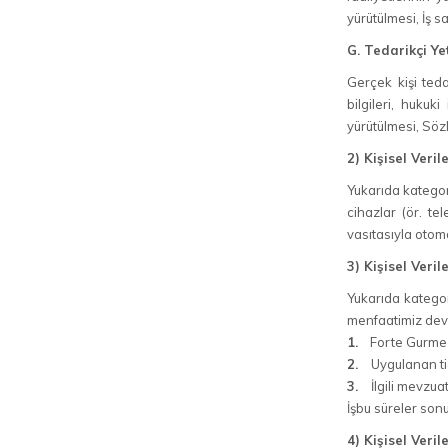
yürütülmesi, İş sa
G. Tedarikçi Ye
Gerçek kişi tedari
bilgileri, hukuk
yürütülmesi, Sözl
2) Kişisel Veri
Yukarıda kategoril
cihazlar (ör. te
vasıtasıyla otom
3) Kişisel Ver
Yukarıda kategor
menfaatimiz deva
1.
Forte Gurme 
2.
Uygulanan tic
3.
İlgili mevzua
İşbu süreler son
4) Kişisel Veri