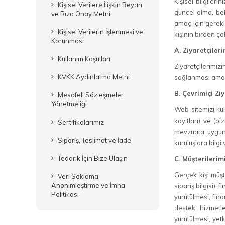
Kişisel bilgile
Kişisel Verilere İlişkin Beyan
güncel olma, beli
ve Rıza Onay Metni
amaç için gerekl
Kişisel Verilerin İşlenmesi ve
kişinin birden ç
Korunması
A. Ziyaretçiler
Kullanım Koşulları
Ziyaretçilerimiz
KVKK Aydınlatma Metni
sağlanması amacı
B. Çevrimiçi Zi
Mesafeli Sözleşmeler
Yönetmeliği
Web sitemizi kull
kayıtları) ve (bi
Sertifikalarımız
mevzuata uygun, y
Sipariş, Teslimat ve İade
kuruluşlara bilgi
Tedarik İçin Bize Ulaşın
C. Müşterilerim
Gerçek kişi müşter
Veri Saklama,
Anonimleştirme ve İmha
sipariş bilgisi), 
Politikası
yürütülmesi, fina
destek hizmetle
yürütülmesi, yetk