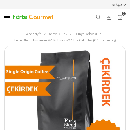
Türkçe
0
Ana Sayfa
Kahve & Çay
Dünya Kahvesi
Forte Blend Tanzania AA Kahve 250 GR - Çekirdek (Öğütülmemiş)