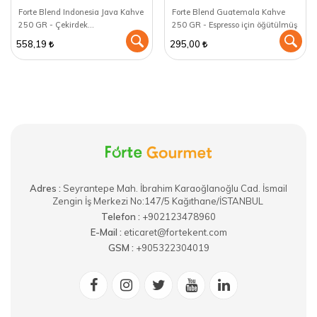
Forte Blend Indonesia Java Kahve
Forte Blend Guatemala Kahve
250 GR - Çekirdek
250 GR - Espresso için öğütülmüş
(Öğütülmemiş)
558,19
295,00
Adres :
​Seyrantepe Mah. İbrahim Karaoğlanoğlu Cad. İsmail
Zengin İş Merkezi No:147/5 Kağıthane/İSTANBUL
Telefon :
+902123478960
E-Mail :
eticaret@fortekent.com
GSM :
+905322304019