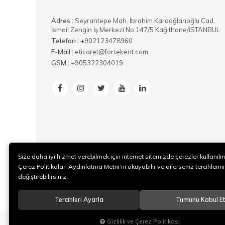
Adres :
​Seyrantepe Mah. İbrahim Karaoğlanoğlu Cad.
İsmail Zengin İş Merkezi No:147/5 Kağıthane/İSTANBUL
Telefon :
+902123478960
E-Mail :
eticaret@fortekent.com
GSM :
+905322304019
Size daha iyi hizmet verebilmek için internet sitemizde çerezler kullanıl
Çerez Politikaları Aydınlatma Metni’ni okuyabilir ve dilerseniz tercihlerini
değiştirebilirsiniz.
Tercihleri Ayarla
Tümünü Kabul Et
Gizlilik ve Çerez Politikası