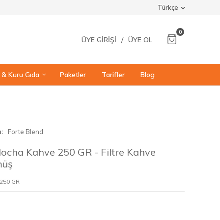
Türkçe
0
ÜYE GIRIŞI
/
ÜYE OL
ı & Kuru Gıda
Paketler
Tarifler
Blog
a
Forte Blend
ocha Kahve 250 GR - Filtre Kahve
müş
 250 GR