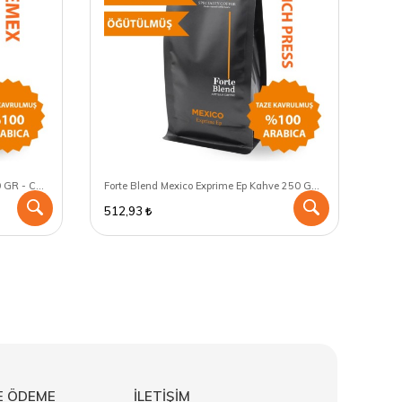
Forte Blend Peru Grade 2 Kahve 250 GR - Chemex için öğütülmüş
Forte Blend Mexico Exprime Ep Kahve 250 GR - French Press için öğütülmüş
512,93
512
E ÖDEME
İLETİŞİM