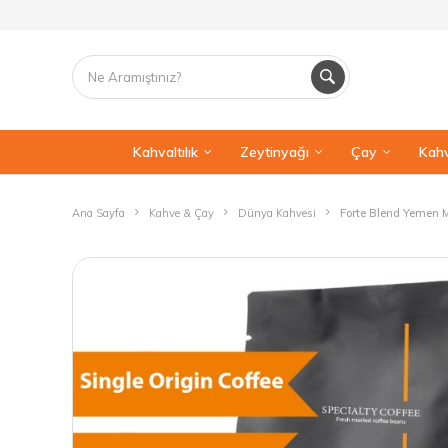
Kahvaltılık
Zeytinyağı
Çay
Kahv
Ana Sayfa
Kahve & Çay
Dünya Kahvesi
Forte Blend Yemen M