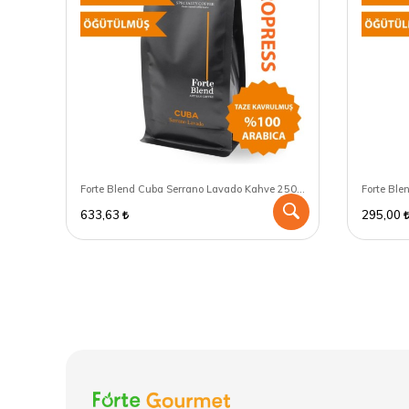
Forte Blend Peru Grade 2 Kahve 250 GR - Aeropress için öğütülmüş
Forte Blend Cuba Serrano Lavado Kahve 250 GR - Aeropress için öğütülmüş
633,63
295,00