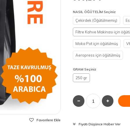
NASIL ÖĞÜTELİM Seçiniz
Çekirdek (Öğütülmemiş)
Es
Filtre Kahve Makinası için öğüt
Moka Pot için öğütülmüş
V6
Aeropress için öğütülmüş
GRAM Seçiniz
250 gr
Favorilere Ekle
Fiyatı Düşünce Haber Ver