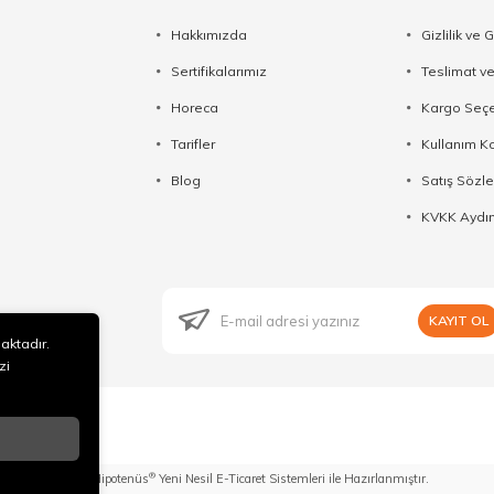
Hakkımızda
Gizlilik ve 
Sertifikalarımız
Teslimat ve
Horeca
Kargo Seçe
Tarifler
Kullanım Ko
Blog
Satış Sözl
KVKK Aydın
KAYIT OL
maktadır.
zi
®
Hipotenüs
Yeni Nesil E-Ticaret Sistemleri ile Hazırlanmıştır.