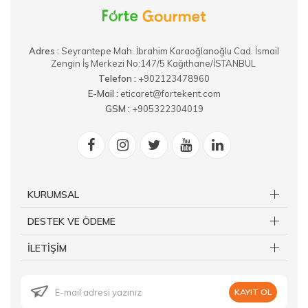
Adres :
​Seyrantepe Mah. İbrahim Karaoğlanoğlu Cad. İsmail
Zengin İş Merkezi No:147/5 Kağıthane/İSTANBUL
Telefon :
+902123478960
E-Mail :
eticaret@fortekent.com
GSM :
+905322304019
KURUMSAL
DESTEK VE ÖDEME
İLETİŞİM
KAYIT OL