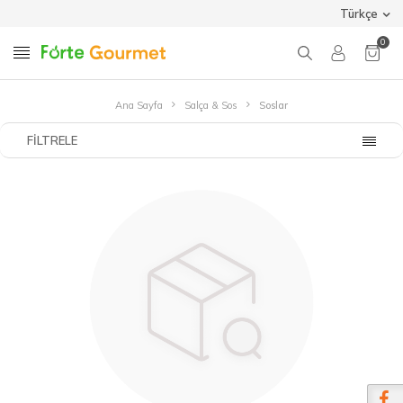
Türkçe
0
Ana Sayfa
Salça & Sos
Soslar
FILTRELE