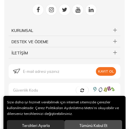
KURUMSAL
DESTEK VE ÖDEME
İLETİŞİM
KAYIT OL
Size daha iyi hizmet verebilmek için internet sitemizde çerezler
kullanılmaktadır. Çerez Politikaları Aydınlatma Metni’ni okuyabilir ve
dilerseniz tercihlerinizi değiştirebilirsiniz.
© 2019 Forte Gurme Tüm hakları saklıdır.
Tercihleri Ayarla
Tümünü Kabul Et