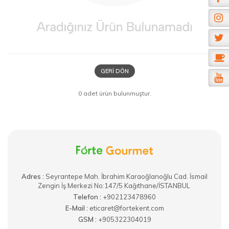
GERI DÖN
0 adet ürün bulunmuştur.
Adres :
​Seyrantepe Mah. İbrahim Karaoğlanoğlu Cad. İsmail
Zengin İş Merkezi No:147/5 Kağıthane/İSTANBUL
Telefon :
+902123478960
E-Mail :
eticaret@fortekent.com
GSM :
+905322304019