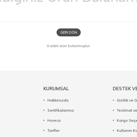
GERI DÖN
0 adet ürün bulunmuştur.
KURUMSAL
DESTEK V
Hakkımızda
Gizlilik ve 
Sertifikalarımız
Teslimat ve
Horeca
Kargo Seçe
Tarifler
Kullanım Ko