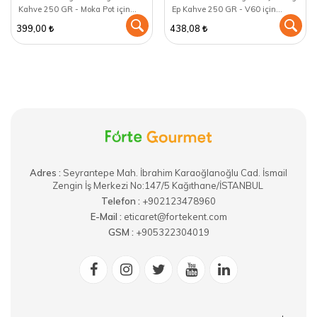
Kahve 250 GR - Moka Pot için
Ep Kahve 250 GR - V60 için
öğütülmüş
öğütülmüş
399,00
438,08
Adres :
​Seyrantepe Mah. İbrahim Karaoğlanoğlu Cad. İsmail
Zengin İş Merkezi No:147/5 Kağıthane/İSTANBUL
Telefon :
+902123478960
E-Mail :
eticaret@fortekent.com
GSM :
+905322304019