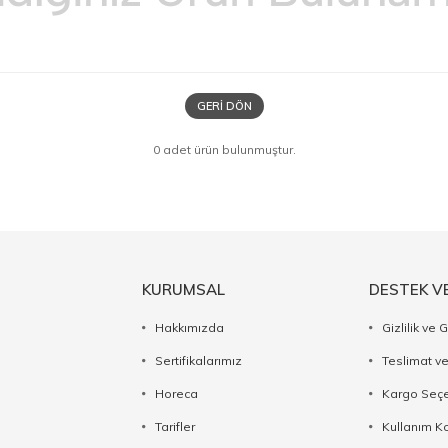
GERI DÖN
0 adet ürün bulunmuştur.
KURUMSAL
DESTEK V
Hakkımızda
Gizlilik ve 
Sertifikalarımız
Teslimat ve
Horeca
Kargo Seçe
Tarifler
Kullanım Ko