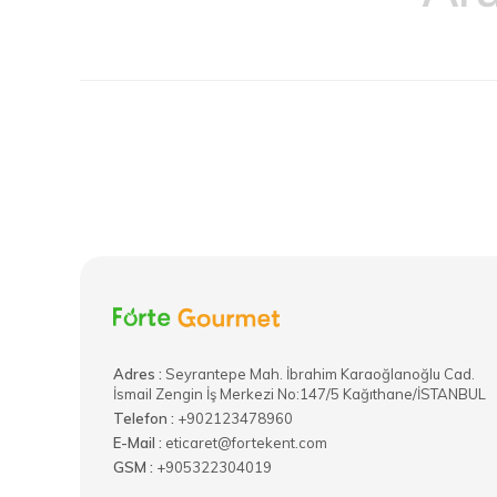
Adres :
​Seyrantepe Mah. İbrahim Karaoğlanoğlu Cad.
İsmail Zengin İş Merkezi No:147/5 Kağıthane/İSTANBUL
Telefon :
+902123478960
E-Mail :
eticaret@fortekent.com
GSM :
+905322304019