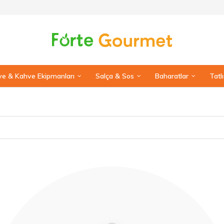
e & Kahve Ekipmanları
Salça & Sos
Baharatlar
Tatl