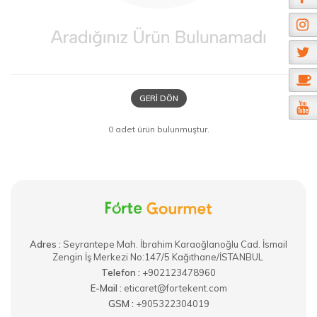
GERI DÖN
0 adet ürün bulunmuştur.
Adres :
​Seyrantepe Mah. İbrahim Karaoğlanoğlu Cad. İsmail
Zengin İş Merkezi No:147/5 Kağıthane/İSTANBUL
Telefon :
+902123478960
E-Mail :
eticaret@fortekent.com
GSM :
+905322304019