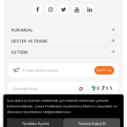
KURUMSAL
DESTEK VE ÖDEME
İLETİŞİM
KAYIT OL
Size daha iyi hizmet verebilmek için internet sitemizde çerezler
kullanılmaktadır. Çerez Politikaları Aydınlatma Metni’ni okuyabilir ve
dilerseniz tercihlerinizi değiştirebilirsiniz.
© 2019 Forte Gurme Tüm hakları saklıdır.
Tercihleri Ayarla
Tümünü Kabul Et