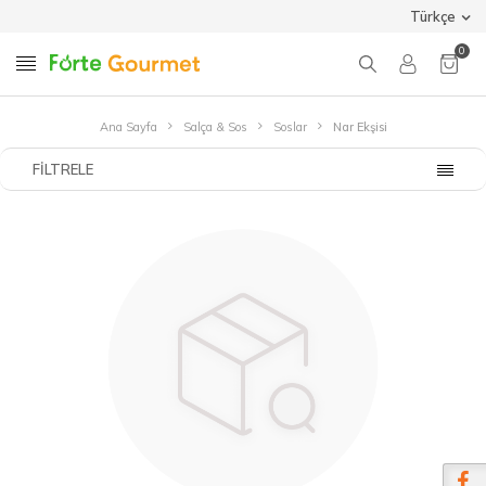
Türkçe
0
Ana Sayfa
Salça & Sos
Soslar
Nar Ekşisi
FILTRELE