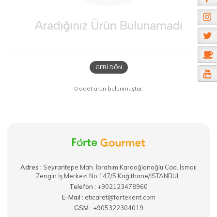
GERI DÖN
0 adet ürün bulunmuştur.
Adres :
​Seyrantepe Mah. İbrahim Karaoğlanoğlu Cad. İsmail
Zengin İş Merkezi No:147/5 Kağıthane/İSTANBUL
Telefon :
+902123478960
E-Mail :
eticaret@fortekent.com
GSM :
+905322304019