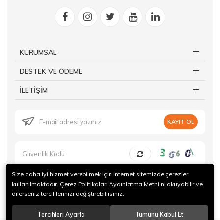
KURUMSAL
DESTEK VE ÖDEME
İLETİŞİM
KAYIT OL
Size daha iyi hizmet verebilmek için internet sitemizde çerezler
kullanılmaktadır. Çerez Politikaları Aydınlatma Metni’ni okuyabilir ve
dilerseniz tercihlerinizi değiştirebilirsiniz.
© 2019 Forte Gurme Tüm hakları saklıdır.
Tercihleri Ayarla
Tümünü Kabul Et