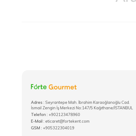
Adres :
​Seyrantepe Mah. İbrahim Karaoğlanoğlu Cad.
İsmail Zengin İş Merkezi No:147/5 Kağıthane/İSTANBUL
Telefon :
+902123478960
E-Mail :
eticaret@fortekent.com
GSM :
+905322304019