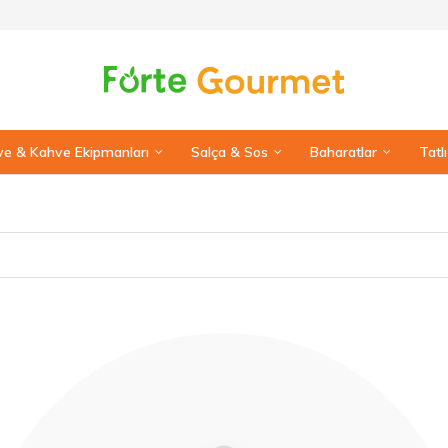
e & Kahve Ekipmanları
Salça & Sos
Baharatlar
Tatl