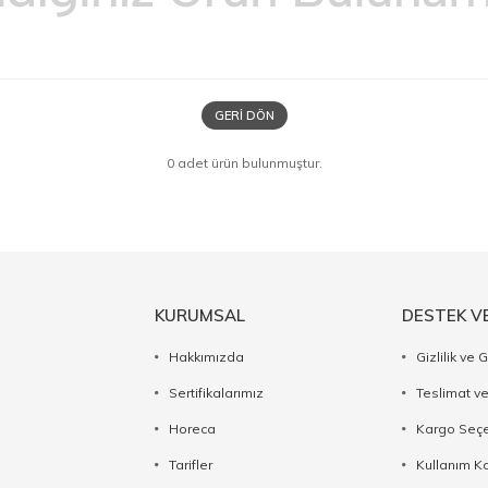
GERI DÖN
0 adet ürün bulunmuştur.
KURUMSAL
DESTEK V
Hakkımızda
Gizlilik ve 
Sertifikalarımız
Teslimat ve
Horeca
Kargo Seçe
Tarifler
Kullanım Ko