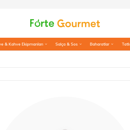
e & Kahve Ekipmanları
Salça & Sos
Baharatlar
Tatl