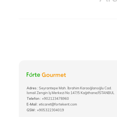
Adres :
​Seyrantepe Mah. İbrahim Karaoğlanoğlu Cad.
İsmail Zengin İş Merkezi No:147/5 Kağıthane/İSTANBUL
Telefon :
+902123478960
E-Mail :
eticaret@fortekent.com
GSM :
+905322304019