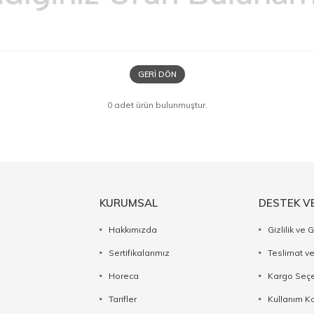
GERI DÖN
0 adet ürün bulunmuştur.
KURUMSAL
DESTEK V
Hakkımızda
Gizlilik ve 
Sertifikalarımız
Teslimat ve
Horeca
Kargo Seçe
Tarifler
Kullanım Ko