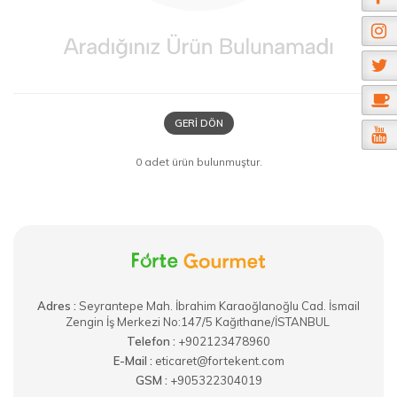
GERI DÖN
0 adet ürün bulunmuştur.
Adres :
​Seyrantepe Mah. İbrahim Karaoğlanoğlu Cad. İsmail
Zengin İş Merkezi No:147/5 Kağıthane/İSTANBUL
Telefon :
+902123478960
E-Mail :
eticaret@fortekent.com
GSM :
+905322304019