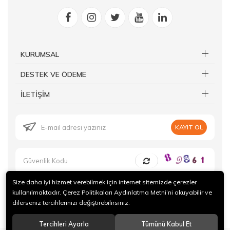
KURUMSAL
DESTEK VE ÖDEME
İLETİŞİM
KAYIT OL
Size daha iyi hizmet verebilmek için internet sitemizde çerezler
kullanılmaktadır. Çerez Politikaları Aydınlatma Metni’ni okuyabilir ve
dilerseniz tercihlerinizi değiştirebilirsiniz.
© 2019 Forte Gurme Tüm hakları saklıdır.
Tercihleri Ayarla
Tümünü Kabul Et