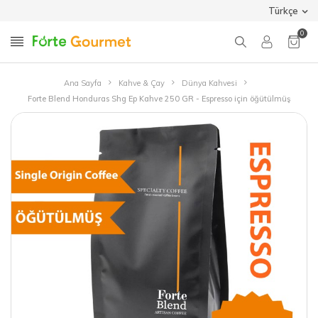
Türkçe
0
Ana Sayfa
Kahve & Çay
Dünya Kahvesi
Forte Blend Honduras Shg Ep Kahve 250 GR - Espresso için öğütülmüş