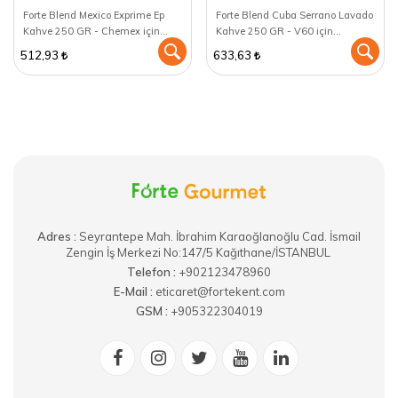
Forte Blend Mexico Exprime Ep
Forte Blend Cuba Serrano Lavado
Kahve 250 GR - Chemex için
Kahve 250 GR - V60 için
öğütülmüş
öğütülmüş
512,93
633,63
Adres :
​Seyrantepe Mah. İbrahim Karaoğlanoğlu Cad. İsmail
Zengin İş Merkezi No:147/5 Kağıthane/İSTANBUL
Telefon :
+902123478960
E-Mail :
eticaret@fortekent.com
GSM :
+905322304019