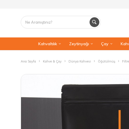
Kahvaltılık
Zeytinyağı
Çay
Kahv
Ana Sayfa
Kahve & Çay
Dünya Kahvesi
Öğütülmüş
Filt