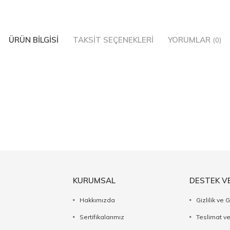
ÜRÜN BILGISI
TAKSIT SEÇENEKLERI
YORUMLAR
(0)
KURUMSAL
DESTEK V
Hakkımızda
Gizlilik ve 
Sertifikalarımız
Teslimat ve