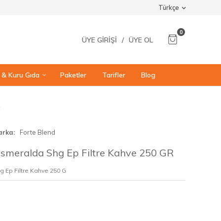
Türkçe
0
ÜYE GIRIŞI
/
ÜYE OL
ı & Kuru Gıda
Paketler
Tarifler
Blog
R
arka
Forte Blend
Esmeralda Shg Ep Filtre Kahve 250 GR
 Ep Filtre Kahve 250 G