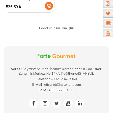
Kahve 250 GR
526,50
1 adet ürün bulunmuştur.
Adres :
​Seyrantepe Mah. İbrahim Karaoğlanoğlu Cad. İsmail
Zengin İş Merkezi No:147/5 Kağıthane/İSTANBUL
Telefon :
+902123478960
E-Mail :
eticaret@fortekent.com
GSM :
+905322304019