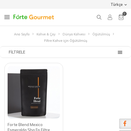
Türkçe
0
Ana Sayfa
Kahve & Çay
Dünya Kahvesi
Öğütülmüş
Filtre Kahve için Öğütülmüş
FILTRELE
Forte Blend Mexico
Esmeralda Shg Ep Filtre