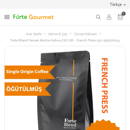
Türkçe
0
Ana Sayfa
Kahve & Çay
Dünya Kahvesi
Forte Blend Yemen Mocha Kahve 250 GR - French Press için öğütülmüş