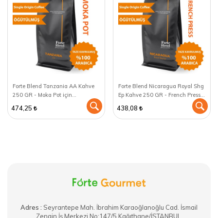
Forte Blend Tanzania AA Kahve
Forte Blend Nicaragua Royal Shg
250 GR - Moka Pot için
Ep Kahve 250 GR - French Press
öğütülmüş
için öğütülmüş
474,25
438,08
Adres :
​Seyrantepe Mah. İbrahim Karaoğlanoğlu Cad. İsmail
Zengin İş Merkezi No:147/5 Kağıthane/İSTANBUL