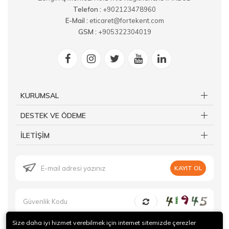
Telefon :
+902123478960
E-Mail :
eticaret@fortekent.com
GSM :
+905322304019
KURUMSAL
DESTEK VE ÖDEME
İLETİŞİM
KAYIT OL
Size daha iyi hizmet verebilmek için internet sitemizde çerezler