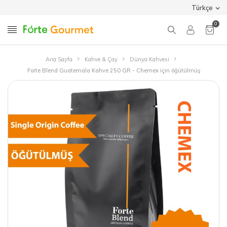
Türkçe
0
Ana Sayfa
Kahve & Çay
Dünya Kahvesi
Forte Blend Guatemala Kahve 250 GR - Chemex için öğütülmüş