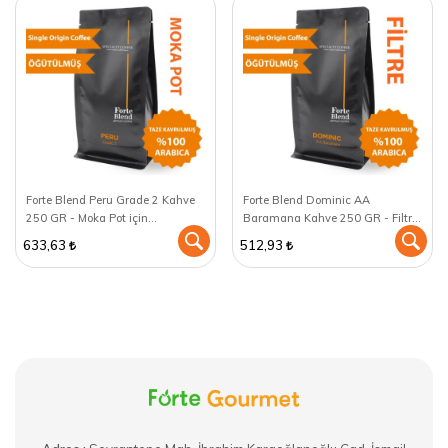
Forte Blend Peru Grade 2 Kahve
Forte Blend Dominic AA
250 GR - Moka Pot için
Baramana Kahve 250 GR - Filtre
öğütülmüş
Kahve Makinası için öğütülmüş
633,63
512,93