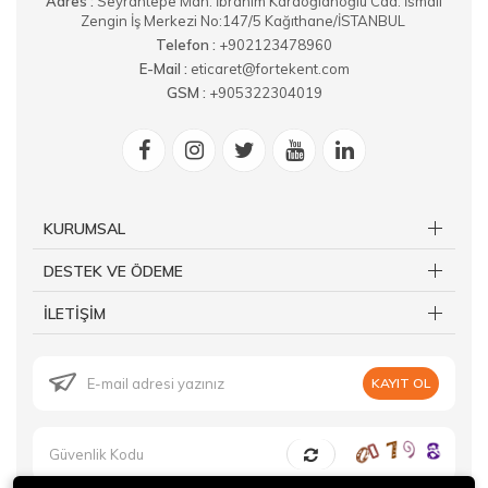
Adres :
​Seyrantepe Mah. İbrahim Karaoğlanoğlu Cad. İsmail
Zengin İş Merkezi No:147/5 Kağıthane/İSTANBUL
Telefon :
+902123478960
E-Mail :
eticaret@fortekent.com
GSM :
+905322304019
KURUMSAL
DESTEK VE ÖDEME
İLETİŞİM
KAYIT OL