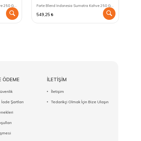
Forte Blend Indonesia Sumatra Kahve 250 GR - Moka Pot için öğütülmüş
Forte Blend Indonesia Sumatra Kahve 250 GR - Aeropress için öğütülmüş
549,25
512
E ÖDEME
İLETİŞİM
Güvenlik
İletişim
 İade Şartları
Tedarikçi Olmak İçin Bize Ulaşın
nekleri
şulları
eşmesi