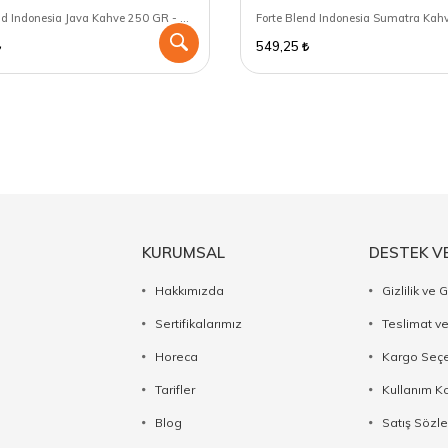
Forte Blend Indonesia Java Kahve 250 GR - Çekirdek (Öğütülmemiş)
549,25
KURUMSAL
DESTEK V
Hakkımızda
Gizlilik ve 
Sertifikalarımız
Teslimat ve
Horeca
Kargo Seçe
Tarifler
Kullanım Ko
Blog
Satış Sözl