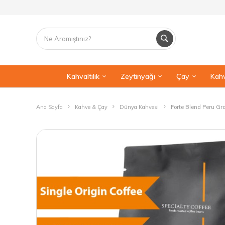
Kahvaltılık
Zeytinyağı
Çay
Kahv
Ana Sayfa
Kahve & Çay
Dünya Kahvesi
Forte Blend Peru G