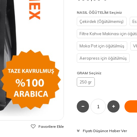
NASIL ÖĞÜTELİM Seçiniz
Çekirdek (Öğütülmemiş)
Es
Filtre Kahve Makinası için öğüt
Moka Pot için öğütülmüş
V6
Aeropress için öğütülmüş
GRAM Seçiniz
250 gr
Favorilere Ekle
Fiyatı Düşünce Haber Ver