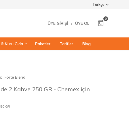
Türkçe
0
ÜYE GIRIŞI
/
ÜYE OL
ı & Kuru Gıda
Paketler
Tarifler
Blog
a
Forte Blend
ade 2 Kahve 250 GR - Chemex için
250 GR