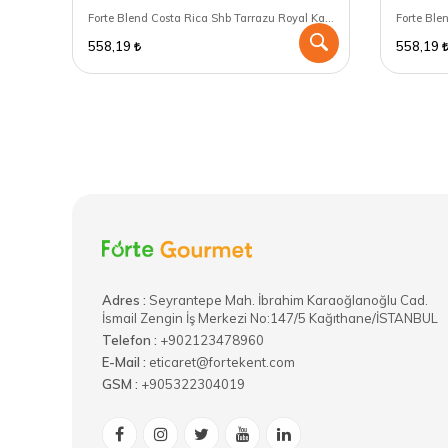
Forte Blend Yemen Mocha Kahve 250 GR - Filtre Kahve Makinası için öğütülmüş
Forte Blend Costa Rica Shb Tarrazu Royal Kahve 250 GR - Chemex için öğütülmüş
558,19
558,19
Adres :
​Seyrantepe Mah. İbrahim Karaoğlanoğlu Cad.
İsmail Zengin İş Merkezi No:147/5 Kağıthane/İSTANBUL
Telefon :
+902123478960
E-Mail :
eticaret@fortekent.com
GSM :
+905322304019