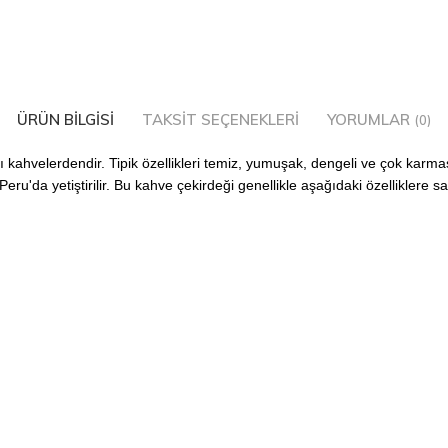
ÜRÜN BILGISI
TAKSIT SEÇENEKLERI
YORUMLAR
(0)
lı kahvelerdendir. Tipik özellikleri temiz, yumuşak, dengeli ve çok karma
u'da yetiştirilir. Bu kahve çekirdeği genellikle aşağıdaki özelliklere sah