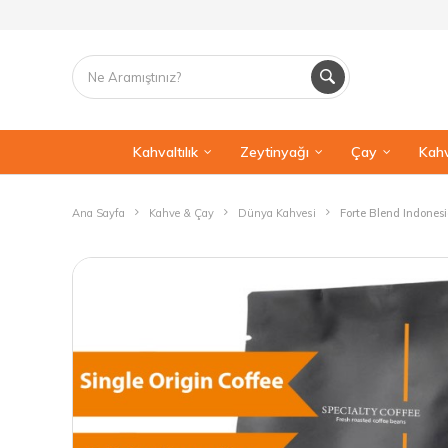
Kahvaltılık
Zeytinyağı
Çay
Kahv
Ana Sayfa
Kahve & Çay
Dünya Kahvesi
Forte Blend Indones