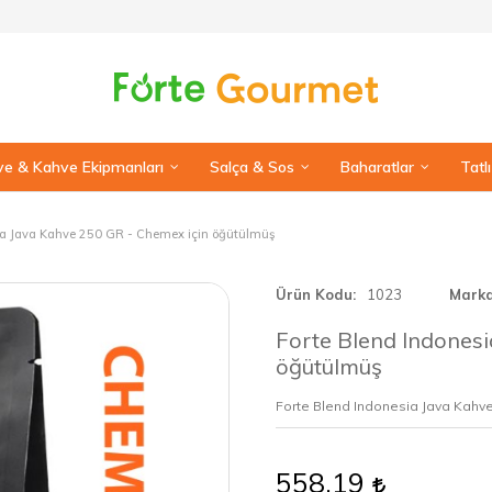
e & Kahve Ekipmanları
Salça & Sos
Baharatlar
Tatl
ia Java Kahve 250 GR - Chemex için öğütülmüş
Ürün Kodu
1023
Mark
Forte Blend Indones
öğütülmüş
Forte Blend Indonesia Java Kahv
558,19