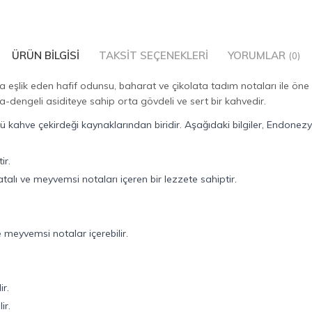
ÜRÜN BILGISI
TAKSIT SEÇENEKLERI
YORUMLAR
(0)
a eşlik eden hafif odunsu, baharat ve çikolata tadım notaları ile öne ç
a-dengeli asiditeye sahip orta gövdeli ve sert bir kahvedir.
kahve çekirdeği kaynaklarından biridir. Aşağıdaki bilgiler, Endonezya
ir.
atalı ve meyvemsi notaları içeren bir lezzete sahiptir.
 meyvemsi notalar içerebilir.
ir.
ir.