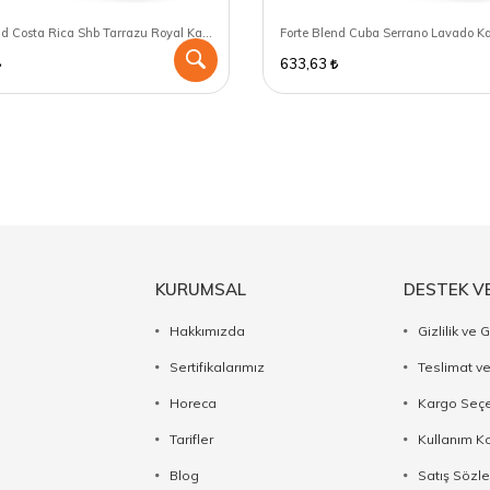
Forte Blend Costa Rica Shb Tarrazu Royal Kahve 250 GR - Chemex için öğütülmüş
633,63
KURUMSAL
DESTEK V
Hakkımızda
Gizlilik ve 
Sertifikalarımız
Teslimat ve
Horeca
Kargo Seçe
Tarifler
Kullanım Ko
Blog
Satış Sözl