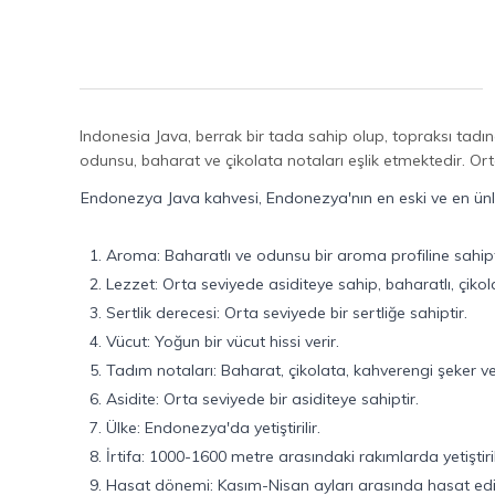
Indonesia Java, berrak bir tada sahip olup, topraksı tadın
odunsu, baharat ve çikolata notaları eşlik etmektedir. Ort
Endonezya Java kahvesi, Endonezya'nın en eski ve en ünlü 
1. Aroma: Baharatlı ve odunsu bir aroma profiline sahipt
2. Lezzet: Orta seviyede asiditeye sahip, baharatlı, çikol
3. Sertlik derecesi: Orta seviyede bir sertliğe sahiptir.
4. Vücut: Yoğun bir vücut hissi verir.
5. Tadım notaları: Baharat, çikolata, kahverengi şeker ve
6. Asidite: Orta seviyede bir asiditeye sahiptir.
7. Ülke: Endonezya'da yetiştirilir.
8. İrtifa: 1000-1600 metre arasındaki rakımlarda yetiştiril
9. Hasat dönemi: Kasım-Nisan ayları arasında hasat edil