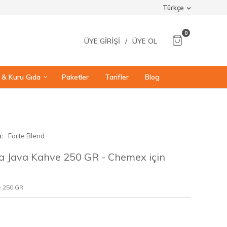
Türkçe
0
ÜYE GIRIŞI
/
ÜYE OL
ı & Kuru Gıda
Paketler
Tarifler
Blog
a
Forte Blend
ia Java Kahve 250 GR - Chemex için
e 250 GR