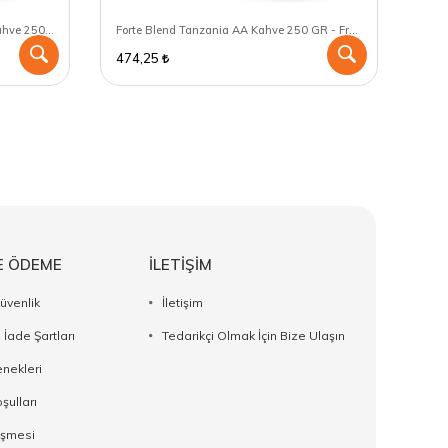
Forte Blend Cuba Serrano Lavado Kahve 250 GR - Chemex için öğütülmüş
Forte Blend Tanzania AA Kahve 250 GR - French Press için öğütülmüş
474,25
474
E ÖDEME
İLETİŞİM
Güvenlik
İletişim
 İade Şartları
Tedarikçi Olmak İçin Bize Ulaşın
nekleri
şulları
eşmesi