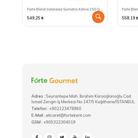
Forte Blend Indonesia Sumatra Kahve 250 GR - V60 için öğütülmüş
Forte Blend Indonesia Sumatra Kahve 250 GR - Aeropress için öğütülmüş
549,25
558,19
Adres :
​Seyrantepe Mah. İbrahim Karaoğlanoğlu Cad.
İsmail Zengin İş Merkezi No:147/5 Kağıthane/İSTANBUL
Telefon :
+902123478960
E-Mail :
eticaret@fortekent.com
GSM :
+905322304019